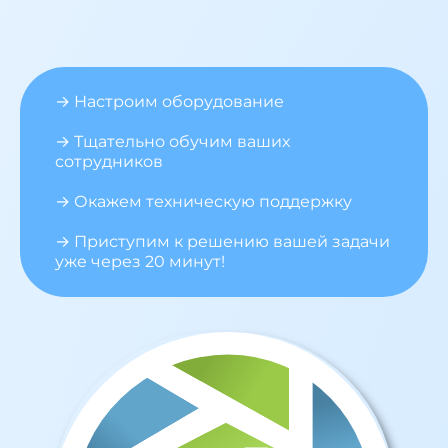
→ Настроим оборудование
→ Тщательно обучим ваших
сотрудников
→ Окажем техническую поддержку
→ Приступим к решению вашей задачи
уже через 20 минут!