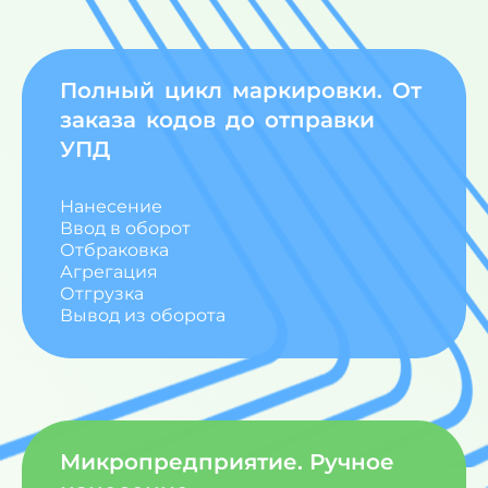
Полный цикл маркировки. От
заказа кодов до отправки
УПД
Нанесение
Ввод в оборот
Отбраковка
Агрегация
Отгрузка
Вывод из оборота
Микропредприятие. Ручное